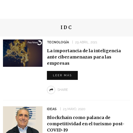
IDC
TECNOLOGÍA
29 ABRIL, 2021
La importancia de la inteligencia
ante ciberamenazas para las
empresas
LEER MÁS
SHARE
IDEAS
25 MAYO, 2020
Blockchain como palanca de
competitividad en el turismo post-
COVID-19