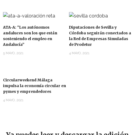
ATA-A: “Los autónomos
Diputaciones de Sevilla y
andaluces son los que están
Córdoba seguirán conectados a
sosteniendo el empleo en
la Red de Empresas Simuladas
Andalucía”
de Prodetur
5 MAYO, 2021
4 MAYO, 2021
Circularweekend Málaga
impulsa la economía circular en
pymes y emprendedores
4 MAYO, 2021
Ya puedes leer y descargar la edición