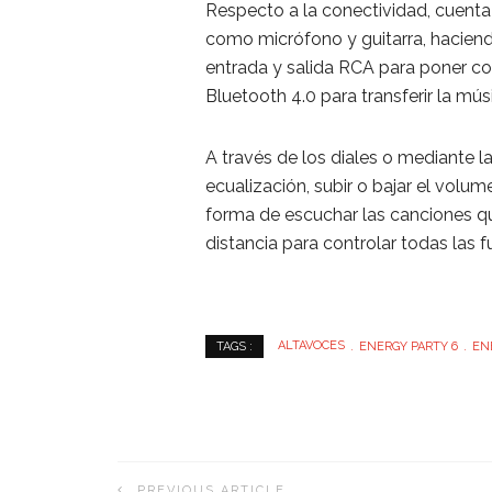
Respecto a la conectividad, cuent
como micrófono y guitarra, haciend
entrada y salida RCA para poner con
Bluetooth 4.0 para transferir la mús
A través de los diales o mediante la
ecualización, subir o bajar el volum
forma de escuchar las canciones q
distancia para controlar todas las
ALTAVOCES
ENERGY PARTY 6
EN
TAGS :
PREVIOUS ARTICLE