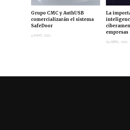
Grupo CMC y AuthUSB
La importa
comercializarán el sistema
inteligenc
SafeDoor
ciberamen
empresas
5 MAYO, 2021
29 ABRIL, 2021