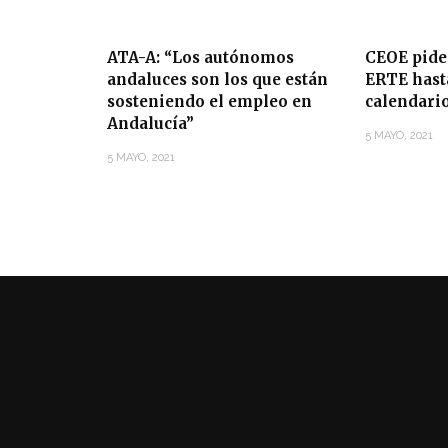
ATA-A: “Los autónomos
CEOE pide
andaluces son los que están
ERTE hasta
sosteniendo el empleo en
calendari
Andalucía”
5 MAYO, 2021
5 MAYO, 2021