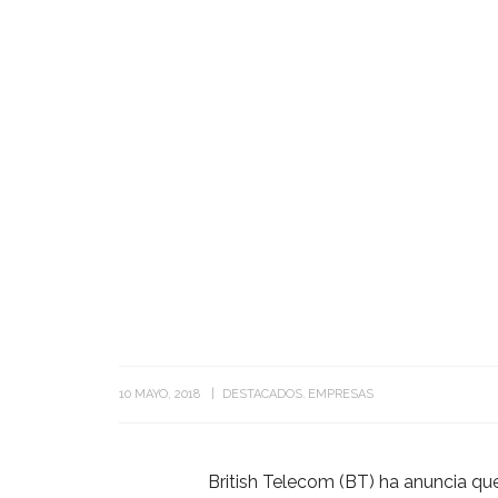
10 MAYO, 2018
DESTACADOS
EMPRESAS
British Telecom (BT) ha anuncia qu