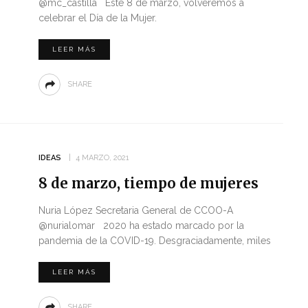
@mc_castilla Este 8 de marzo, volveremos a
celebrar el Día de la Mujer.
LEER MÁS
SHARE
IDEAS
4 MARZO, 2021
8 de marzo, tiempo de mujeres
Nuria López Secretaria General de CCOO-A
@nurialomar 2020 ha estado marcado por la
pandemia de la COVID-19. Desgraciadamente, miles
LEER MÁS
SHARE