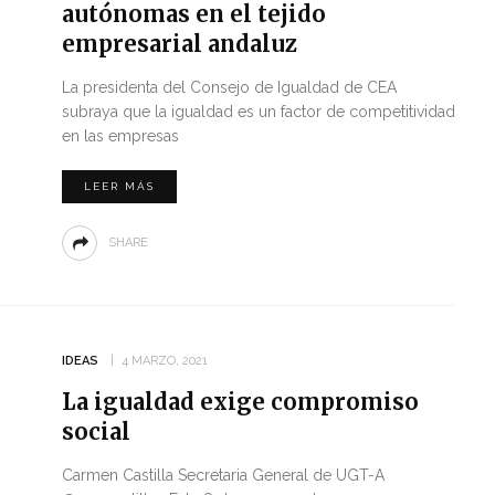
autónomas en el tejido
empresarial andaluz
La presidenta del Consejo de Igualdad de CEA
subraya que la igualdad es un factor de competitividad
en las empresas
LEER MÁS
SHARE
IDEAS
4 MARZO, 2021
La igualdad exige compromiso
social
Carmen Castilla Secretaria General de UGT-A