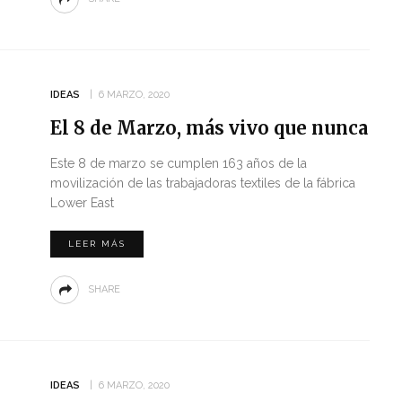
IDEAS
6 MARZO, 2020
El 8 de Marzo, más vivo que nunca
Este 8 de marzo se cumplen 163 años de la
movilización de las trabajadoras textiles de la fábrica
Lower East
LEER MÁS
SHARE
IDEAS
6 MARZO, 2020