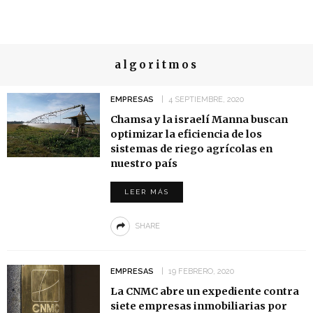
algoritmos
EMPRESAS
4 SEPTIEMBRE, 2020
Chamsa y la israelí Manna buscan
optimizar la eficiencia de los
sistemas de riego agrícolas en
nuestro país
LEER MÁS
SHARE
EMPRESAS
19 FEBRERO, 2020
La CNMC abre un expediente contra
siete empresas inmobiliarias por