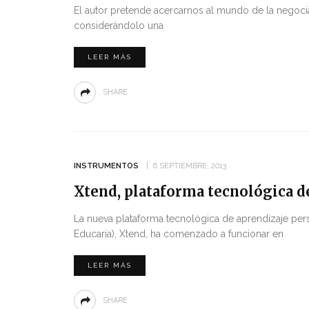
El autor pretende acercarnos al mundo de la negocia
considerándolo una
LEER MÁS
SHARE
INSTRUMENTOS
6 SEPTIEMBRE, 2013
Xtend, plataforma tecnológica d
La nueva plataforma tecnológica de aprendizaje pe
Educaria), Xtend, ha comenzado a funcionar en
LEER MÁS
SHARE