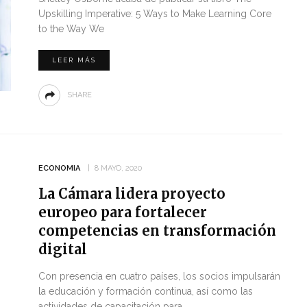
Upskilling Imperative: 5 Ways to Make Learning Core
to the Way We
LEER MÁS
SHARE
ECONOMIA
8 MAYO, 2020
La Cámara lidera proyecto
europeo para fortalecer
competencias en transformación
digital
Con presencia en cuatro países, los socios impulsarán
la educación y formación continua, así como las
actividades de capacitación para