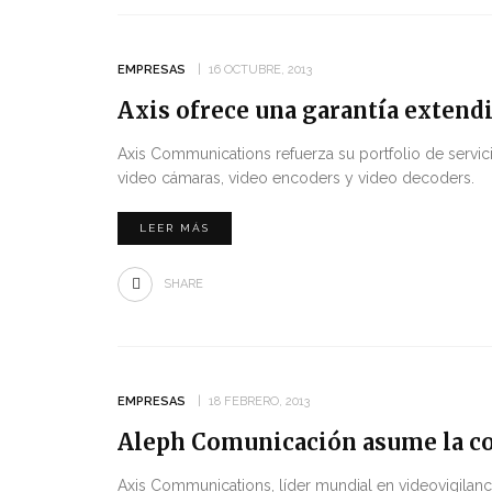
EMPRESAS
16 OCTUBRE, 2013
Axis ofrece una garantía extendi
Axis Communications refuerza su portfolio de servic
video cámaras, video encoders y video decoders.
LEER MÁS
SHARE
EMPRESAS
18 FEBRERO, 2013
Aleph Comunicación asume la c
Axis Communications, líder mundial en videovigilanc