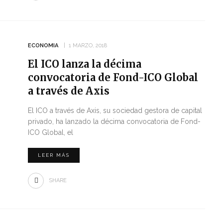
ECONOMIA
1 MARZO, 2018
El ICO lanza la décima
convocatoria de Fond-ICO Global
a través de Axis
El ICO a través de Axis, su sociedad gestora de capital
privado, ha lanzado la décima convocatoria de Fond-
ICO Global, el
LEER MÁS
SHARE