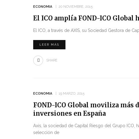
ECONOMIA
20 NOVIEMBRE, 2015
El ICO amplía FOND-ICO Global h
El ICO, a través de AXIS, su Sociedad Gestora de Ca
LEER MÁS
SHARE
ECONOMIA
19 MARZO, 2015
FOND-ICO Global moviliza más de
inversiones en España
Axis, la sociedad de Capital Riesgo del Grupo ICO​,
selección de