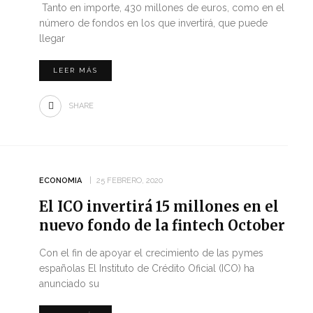
Tanto en importe, 430 millones de euros, como en el
número de fondos en los que invertirá, que puede
llegar
LEER MÁS
SHARE
ECONOMIA
25 FEBRERO, 2020
El ICO invertirá 15 millones en el
nuevo fondo de la fintech October
Con el fin de apoyar el crecimiento de las pymes
españolas El Instituto de Crédito Oficial (ICO) ha
anunciado su