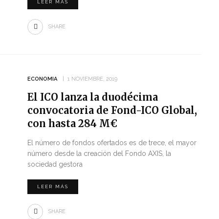
LEER MÁS
SHARE
ECONOMIA
1 NOVIEMBRE, 2019
El ICO lanza la duodécima
convocatoria de Fond-ICO Global,
con hasta 284 M€
El número de fondos ofertados es de trece, el mayor
número desde la creación del Fondo AXIS, la
sociedad gestora
LEER MÁS
SHARE