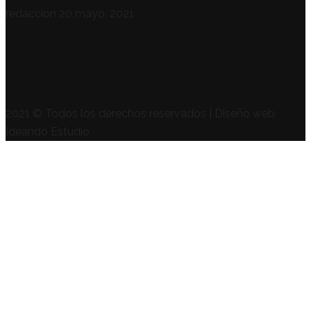
redaccion
20 mayo, 2021
SÍGUENOS
2021 © Todos los derechos reservados | Diseño web
Ideando Estudio