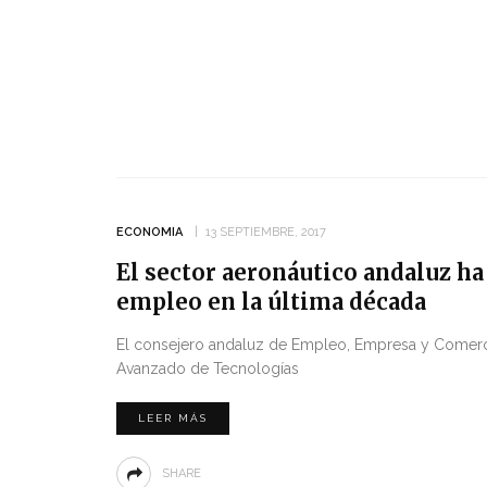
ECONOMIA
13 SEPTIEMBRE, 2017
El sector aeronáutico andaluz ha
empleo en la última década
El consejero andaluz de Empleo, Empresa y Comercio,
Avanzado de Tecnologías
LEER MÁS
SHARE