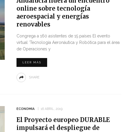
Andalucía lidera un encuentro
online sobre tecnología
aeroespacial y energías
renovables
Congrega a 160 asistentes de 15 países El evento
virtual ‘Tecnología Aeronáutica y Robótica para el área
de Operaciones y
LEER MÁS
SHARE
ECONOMIA
16 ABRIL, 2019
El Proyecto europeo DURABLE
impulsará el despliegue de