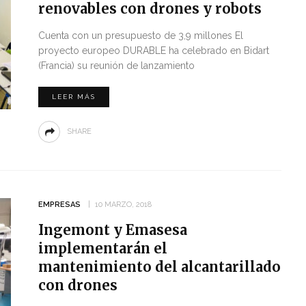
renovables con drones y robots
Cuenta con un presupuesto de 3,9 millones El
proyecto europeo DURABLE ha celebrado en Bidart
(Francia) su reunión de lanzamiento
LEER MÁS
SHARE
EMPRESAS
10 MARZO, 2018
Ingemont y Emasesa
implementarán el
mantenimiento del alcantarillado
con drones