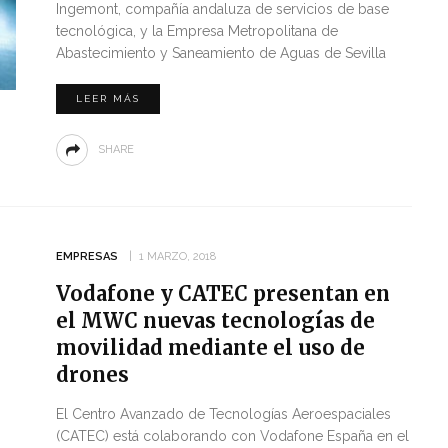
Ingemont, compañía andaluza de servicios de base
tecnológica, y la Empresa Metropolitana de
Abastecimiento y Saneamiento de Aguas de Sevilla
LEER MÁS
SHARE
EMPRESAS
1 MARZO, 2018
Vodafone y CATEC presentan en
el MWC nuevas tecnologías de
movilidad mediante el uso de
drones
El Centro Avanzado de Tecnologías Aeroespaciales
(CATEC) está colaborando con Vodafone España en el