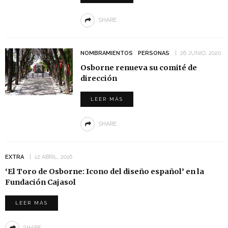
SHARE
NOMBRAMIENTOS
PERSONAS
26 JUNIO, 2020
Osborne renueva su comité de
dirección
LEER MÁS
SHARE
EXTRA
12 ABRIL, 2016
‘El Toro de Osborne: Icono del diseño español’ en la
Fundación Cajasol
LEER MÁS
SHARE