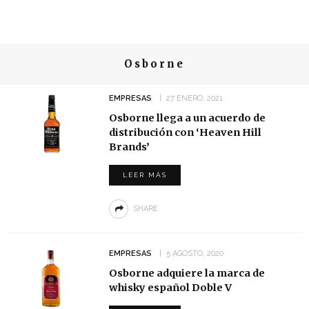
Osborne
EMPRESAS
27 ENERO, 2021
Osborne llega a un acuerdo de
distribución con ‘Heaven Hill
Brands’
LEER MÁS
SHARE
EMPRESAS
5 AGOSTO, 2020
Osborne adquiere la marca de
whisky español Doble V