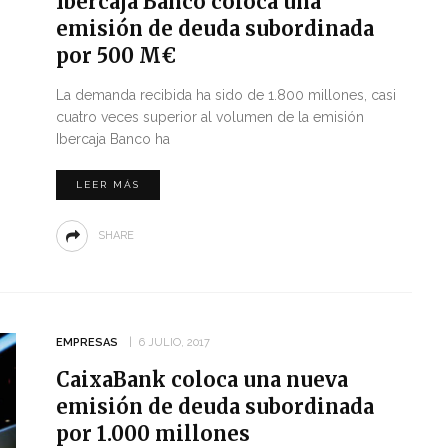
Ibercaja Banco coloca una
emisión de deuda subordinada
por 500 M€
La demanda recibida ha sido de 1.800 millones, casi
cuatro veces superior al volumen de la emisión
Ibercaja Banco ha
LEER MÁS
SHARE
EMPRESAS
6 JULIO, 2017
CaixaBank coloca una nueva
emisión de deuda subordinada
por 1.000 millones