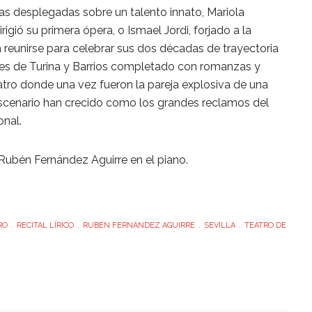
as desplegadas sobre un talento innato, Mariola
rigió su primera ópera, o Ismael Jordi, forjado a la
 reunirse para celebrar sus dos décadas de trayectoria
es de Turina y Barrios completado con romanzas y
atro donde una vez fueron la pareja explosiva de una
escenario han crecido como los grandes reclamos del
onal.
bén Fernández Aguirre en el piano.
RO
RECITAL LÍRICO
RUBÉN FERNÁNDEZ AGUIRRE
SEVILLA
TEATRO DE