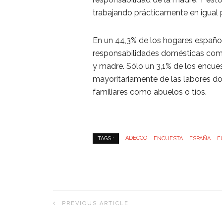
trabajando prácticamente en igual 
En un 44,3% de los hogares español
responsabilidades domésticas compa
y madre. Sólo un 3,1% de los encue
mayoritariamente de las labores do
familiares como abuelos o tíos.
ADECCO
ENCUESTA
ESPAÑA
F
TAGS :
PREVIOUS ARTICLE