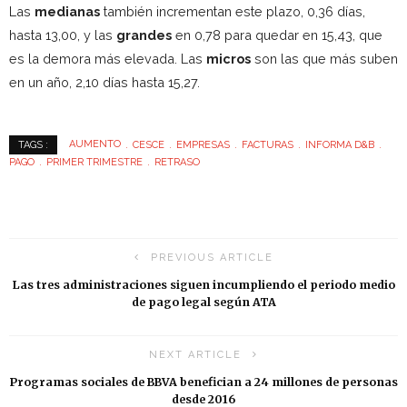
Las
medianas
también incrementan este plazo, 0,36 días,
hasta 13,00, y las
grandes
en 0,78 para quedar en 15,43, que
es la demora más elevada. Las
micros
son las que más suben
en un año, 2,10 días hasta 15,27.
AUMENTO
CESCE
EMPRESAS
FACTURAS
INFORMA D&B
TAGS :
PAGO
PRIMER TRIMESTRE
RETRASO
PREVIOUS ARTICLE
Las tres administraciones siguen incumpliendo el periodo medio
de pago legal según ATA
NEXT ARTICLE
Programas sociales de BBVA benefician a 24 millones de personas
desde 2016