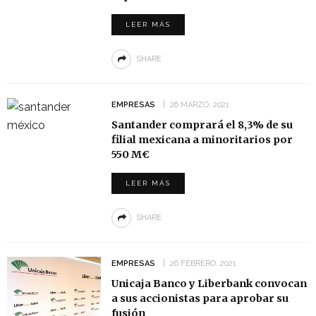
LEER MÁS
SHARE
EMPRESAS
26 MARZO, 2021
Santander comprará el 8,3% de su
filial mexicana a minoritarios por
550 M€
LEER MÁS
SHARE
EMPRESAS
26 FEBRERO, 2021
Unicaja Banco y Liberbank convocan
a sus accionistas para aprobar su
fusión