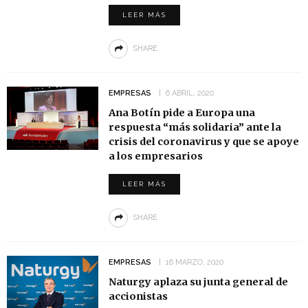
LEER MÁS
SHARE
EMPRESAS
6 ABRIL, 2020
Ana Botín pide a Europa una
respuesta “más solidaria” ante la
crisis del coronavirus y que se apoye
a los empresarios
LEER MÁS
SHARE
EMPRESAS
16 MARZO, 2020
Naturgy aplaza su junta general de
accionistas