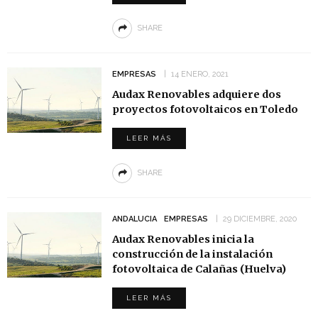
SHARE
EMPRESAS
14 ENERO, 2021
Audax Renovables adquiere dos
proyectos fotovoltaicos en Toledo
LEER MÁS
SHARE
ANDALUCIA
EMPRESAS
29 DICIEMBRE, 2020
Audax Renovables inicia la
construcción de la instalación
fotovoltaica de Calañas (Huelva)
LEER MÁS