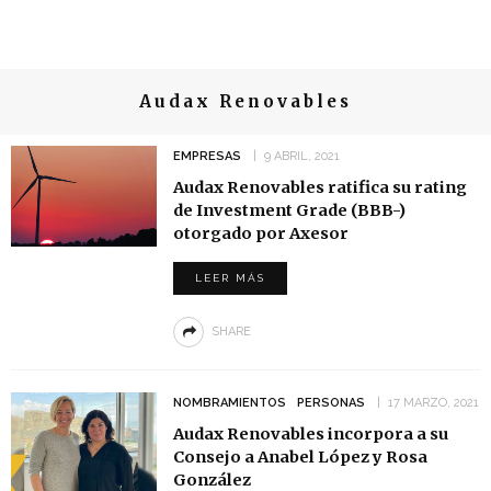
Audax Renovables
EMPRESAS
9 ABRIL, 2021
Audax Renovables ratifica su rating
de Investment Grade (BBB-)
otorgado por Axesor
LEER MÁS
SHARE
NOMBRAMIENTOS
PERSONAS
17 MARZO, 2021
Audax Renovables incorpora a su
Consejo a Anabel López y Rosa
González