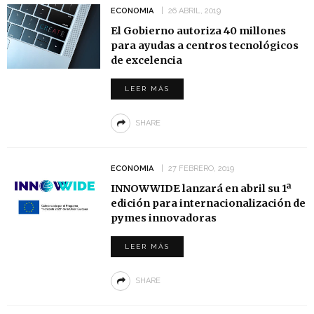
ECONOMIA
26 ABRIL, 2019
El Gobierno autoriza 40 millones
para ayudas a centros tecnológicos
de excelencia
LEER MÁS
SHARE
ECONOMIA
27 FEBRERO, 2019
INNOWWIDE lanzará en abril su 1ª
edición para internacionalización de
pymes innovadoras
LEER MÁS
SHARE