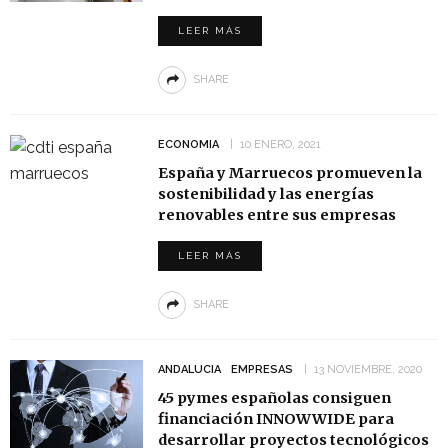
LEER MÁS
SHARE
ECONOMIA
10 ENERO, 2021
España y Marruecos promueven la
sostenibilidad y las energías
renovables entre sus empresas
LEER MÁS
SHARE
ANDALUCIA
EMPRESAS
13 NOVIEMBRE, 2020
45 pymes españolas consiguen
financiación INNOWWIDE para
desarrollar proyectos tecnológicos