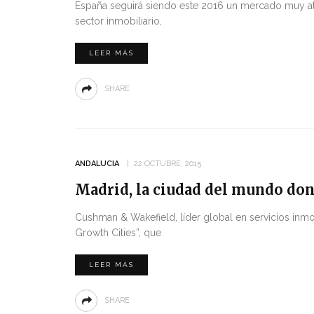
España seguirá siendo este 2016 un mercado muy atra
sector inmobiliario,
LEER MÁS
SHARE
ANDALUCIA
22 OCTUBRE, 2015
Madrid, la ciudad del mundo don
Cushman & Wakefield, líder global en servicios inmo
Growth Cities”, que
LEER MÁS
SHARE