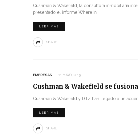
Cushman & Wakefield, la consultora inmobiliaria int
presentado el informe Where in
LEER MÁS
SHARE
EMPRESAS
11 MAYO, 2015
Cushman & Wakefield se fusion
Cushman & Wakefield y DTZ han llegado a un acuerd
LEER MÁS
SHARE