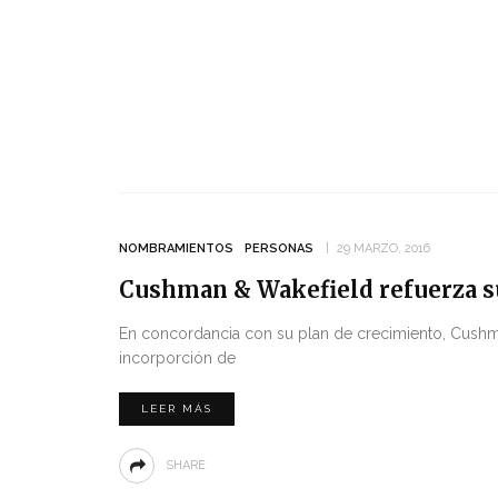
NOMBRAMIENTOS
PERSONAS
29 MARZO, 2016
Cushman & Wakefield refuerza su
En concordancia con su plan de crecimiento, Cushma
incorporción de
LEER MÁS
SHARE