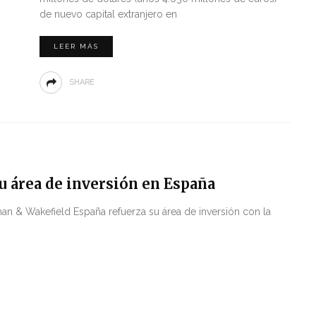
de nuevo capital extranjero en
LEER MÁS
SHARE
 área de inversión en España
n & Wakefield España refuerza su área de inversión con la