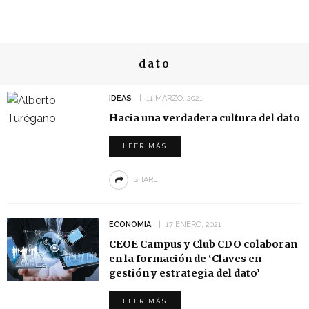
dato
IDEAS
11 MARZO, 2021
Hacia una verdadera cultura del dato
LEER MÁS
SHARE
ECONOMIA
17 ENERO, 2021
CEOE Campus y Club CDO colaboran
en la formación de ‘Claves en
gestión y estrategia del dato’
LEER MÁS