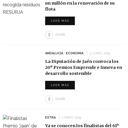
un millón en la renovación de su
flota
LEER MÁS
SHARE
ANDALUCIA
ECONOMIA
3 JUNIO, 2019
La Diputación de Jaén convoca los
20º Premios Emprende e Innova en
desarrollo sostenible
LEER MÁS
SHARE
EXTRA
2 MAYO, 2019
Ya se conocen los finalistas del 61º