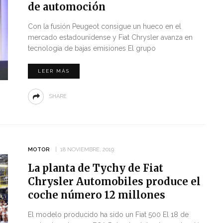
de automoción
Con la fusión Peugeot consigue un hueco en el
mercado estadounidense y Fiat Chrysler avanza en
tecnología de bajas emisiones El grupo
LEER MÁS
SHARE
MOTOR
18 NOVIEMBRE, 2019
La planta de Tychy de Fiat
Chrysler Automobiles produce el
coche número 12 millones
El modelo producido ha sido un Fiat 500 El 18 de