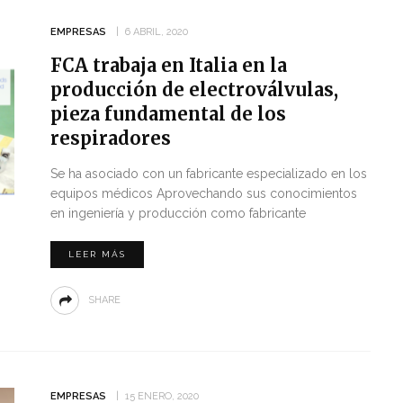
EMPRESAS
6 ABRIL, 2020
FCA trabaja en Italia en la
producción de electroválvulas,
pieza fundamental de los
respiradores
Se ha asociado con un fabricante especializado en los
equipos médicos Aprovechando sus conocimientos
en ingeniería y producción como fabricante
LEER MÁS
SHARE
EMPRESAS
15 ENERO, 2020