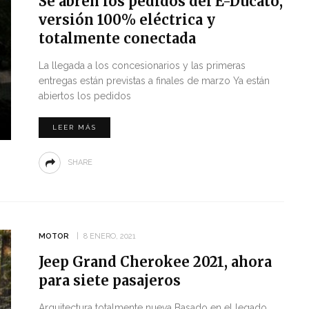
Se abren los pedidos del E-Ducato,
versión 100% eléctrica y
totalmente conectada
La llegada a los concesionarios y las primeras
entregas están previstas a finales de marzo Ya están
abiertos los pedidos
LEER MÁS
SHARE
MOTOR
8 ENERO, 2021
Jeep Grand Cherokee 2021, ahora
para siete pasajeros
Arquitectura totalmente nueva Basado en el legado