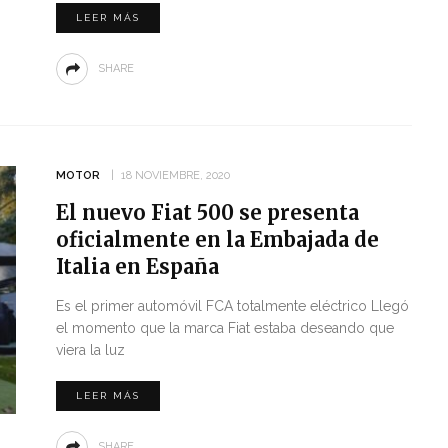
LEER MÁS
SHARE
MOTOR
18 NOVIEMBRE, 2020
El nuevo Fiat 500 se presenta
oficialmente en la Embajada de
Italia en España
Es el primer automóvil FCA totalmente eléctrico Llegó
el momento que la marca Fiat estaba deseando que
viera la luz
LEER MÁS
SHARE