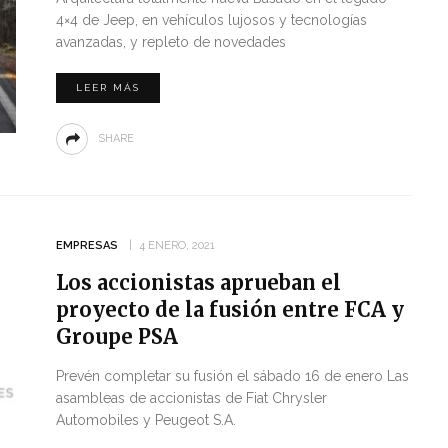
4×4 de Jeep, en vehículos lujosos y tecnologías
avanzadas, y repleto de novedades
LEER MÁS
SHARE
EMPRESAS
4 ENERO, 2021
Los accionistas aprueban el
proyecto de la fusión entre FCA y
Groupe PSA
Prevén completar su fusión el sábado 16 de enero Las
asambleas de accionistas de Fiat Chrysler
Automobiles y Peugeot S.A.