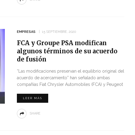
EMPRESAS
15 SEPTIEMBRE, 2020
FCA y Groupe PSA modifican
algunos términos de su acuerdo
de fusión
“Las modificaciones preservan el equilibrio original del
acuerdo de acercamiento” han señalado ambas
compañías Fiat Chrysler Automobiles (FCA) y Peugeot
LEER MÁS
SHARE