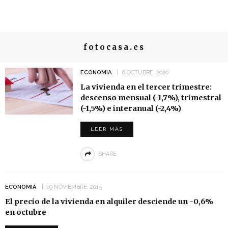
fotocasa.es
ECONOMIA
6 OCTUBRE, 2020
La vivienda en el tercer trimestre:
descenso mensual (-1,7%), trimestral
(-1,5%) e interanual (-2,4%)
LEER MÁS
SHARE
ECONOMIA
19 NOVIEMBRE, 2015
El precio de la vivienda en alquiler desciende un -0,6%
en octubre