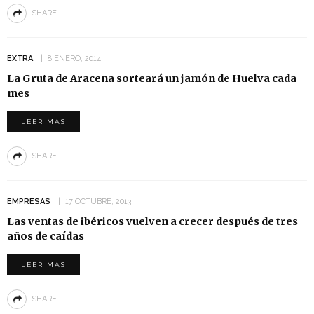
SHARE
EXTRA
8 ENERO, 2014
La Gruta de Aracena sorteará un jamón de Huelva cada
mes
LEER MÁS
SHARE
EMPRESAS
17 OCTUBRE, 2013
Las ventas de ibéricos vuelven a crecer después de tres
años de caídas
LEER MÁS
SHARE