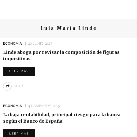
Luis María Linde
ECONOMIA
20 JUNIO, 2017
Linde aboga por revisar la composición de figuras
impositivas
LEER MÁS
SHARE
ECONOMIA
4 NOVIEMBRE, 2015
La baja rentabilidad, principal riesgo para la banca
según el Banco de España
LEER MÁS