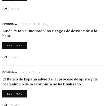
SHARE
ECONOMIA
23 SEPTIEMBRE, 2015
Linde: “Han aumentado los riesgos de desviación a la
baja”
LEER MÁS
SHARE
ECONOMIA
11 JUNIO, 2015
El Banco de España advierte: el proceso de ajuste y de
reequilibrio de la economía no ha finalizado
LEER MÁS
SHARE