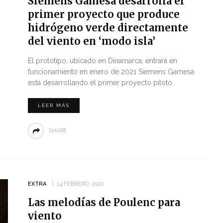
Siemens Gamesa desarrolla el
primer proyecto que produce
hidrógeno verde directamente
del viento en ‘modo isla’
El prototipo, ubicado en Dinamarca, entrará en
funcionamiento en enero de 2021 Siemens Gamesa
está desarrollando el primer proyecto piloto
LEER MÁS
SHARE
EXTRA
14 FEBRERO, 2020
Las melodías de Poulenc para
viento