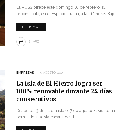
La ROSS ofrece este domingo 16 de febrero, su
próxima cita, en el Espacio Turina, a las 12 horas Bajo
LEER MÁS
SHARE
EMPRESAS
9 AGOSTO, 2019
La isla de El Hierro logra ser
100% renovable durante 24 días
consecutivos
Desde el 13 de julio hasta el 7 de agosto El viento ha
permitido a la isla canaria de El