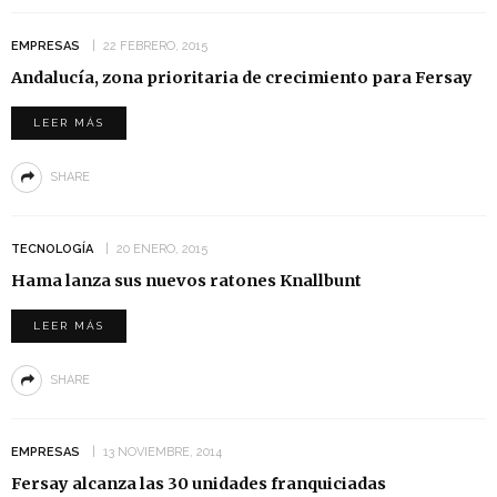
EMPRESAS
22 FEBRERO, 2015
Andalucía, zona prioritaria de crecimiento para Fersay
LEER MÁS
SHARE
TECNOLOGÍA
20 ENERO, 2015
Hama lanza sus nuevos ratones Knallbunt
LEER MÁS
SHARE
EMPRESAS
13 NOVIEMBRE, 2014
Fersay alcanza las 30 unidades franquiciadas