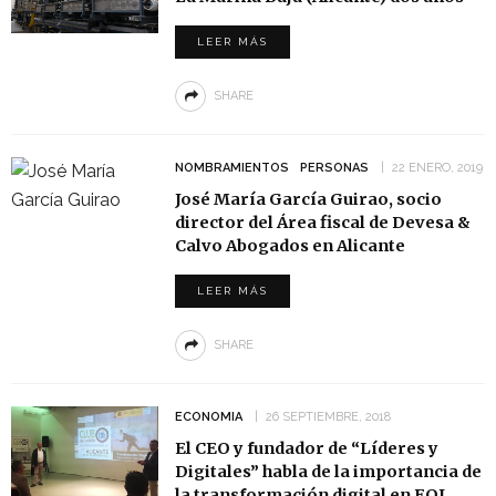
LEER MÁS
SHARE
NOMBRAMIENTOS
PERSONAS
22 ENERO, 2019
José María García Guirao, socio
director del Área fiscal de Devesa &
Calvo Abogados en Alicante
LEER MÁS
SHARE
ECONOMIA
26 SEPTIEMBRE, 2018
El CEO y fundador de “Líderes y
Digitales” habla de la importancia de
la transformación digital en EOI