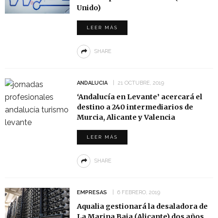
Unido)
LEER MÁS
SHARE
ANDALUCIA
21 OCTUBRE, 2019
‘Andalucía en Levante’ acercará el
destino a 240 intermediarios de
Murcia, Alicante y Valencia
LEER MÁS
SHARE
EMPRESAS
6 FEBRERO, 2019
Aqualia gestionará la desaladora de
La Marina Baja (Alicante) dos años