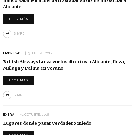
Banco Sabadell acuerda trasladar su domicilio social a
Alicante
LEER MÁS
SHARE
EMPRESAS
31 ENERO, 2017
British Airways lanza vuelos directos a Alicante, Ibiza,
Málaga y Palma en verano
LEER MÁS
SHARE
EXTRA
31 OCTUBRE, 2016
Lugares donde pasar verdadero miedo