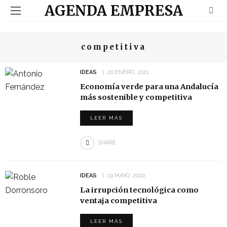
AGENDA EMPRESA
competitiva
IDEAS
20 ENERO, 2021
Economía verde para una Andalucía
más sostenible y competitiva
LEER MÁS
SHARE
IDEAS
19 MAYO, 2020
La irrupción tecnológica como
ventaja competitiva
LEER MÁS