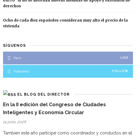
barro” si no se abordan nuevas medidas de apoyo y extensión de
derechos
Ocho de cada diez españoles consideran muy alto el precio de la
vivienda
SÍGUENOS
Fans
LIKE
Followers
FOLLOW
EL BLOG DEL DIRECTOR
En la II edición del Congreso de Ciudades
Inteligentes y Economía Circular
14 junio, 2026
Tambien este año participé como coordinador y conductos en el