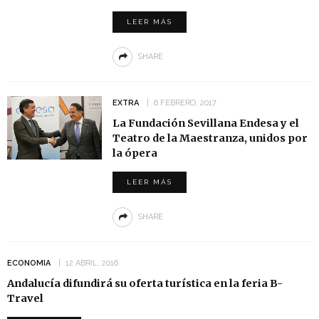
LEER MÁS
SHARE
EXTRA
6 FEBRERO, 2017
La Fundación Sevillana Endesa y el
Teatro de la Maestranza, unidos por
la ópera
LEER MÁS
SHARE
ECONOMIA
12 ABRIL, 2016
Andalucía difundirá su oferta turística en la feria B-
Travel