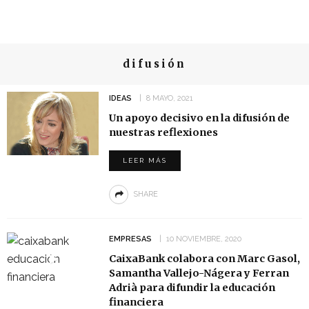
difusión
IDEAS
8 MAYO, 2021
Un apoyo decisivo en la difusión de
nuestras reflexiones
LEER MÁS
SHARE
EMPRESAS
10 NOVIEMBRE, 2020
CaixaBank colabora con Marc Gasol,
Samantha Vallejo-Nágera y Ferran
Adrià para difundir la educación
financiera