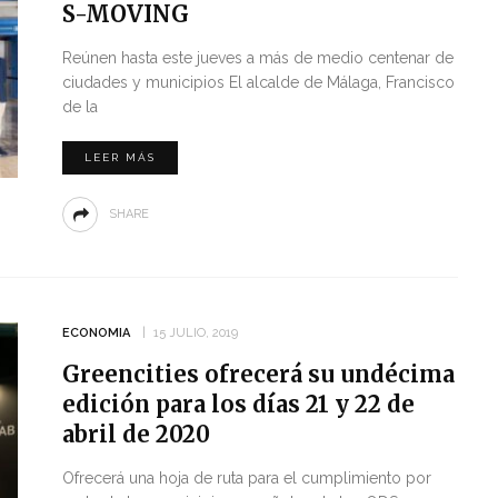
S-MOVING
Reúnen hasta este jueves a más de medio centenar de
ciudades y municipios El alcalde de Málaga, Francisco
de la
LEER MÁS
SHARE
ECONOMIA
15 JULIO, 2019
Greencities ofrecerá su undécima
edición para los días 21 y 22 de
abril de 2020
Ofrecerá una hoja de ruta para el cumplimiento por