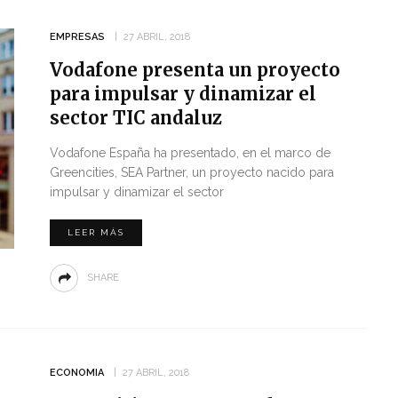
EMPRESAS
27 ABRIL, 2018
Vodafone presenta un proyecto
para impulsar y dinamizar el
sector TIC andaluz
Vodafone España ha presentado, en el marco de
Greencities, SEA Partner, un proyecto nacido para
impulsar y dinamizar el sector
LEER MÁS
SHARE
ECONOMIA
27 ABRIL, 2018