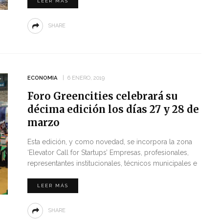
LEER MÁS
SHARE
ECONOMIA
6 ENERO, 2019
Foro Greencities celebrará su
décima edición los días 27 y 28 de
marzo
Esta edición, y como novedad, se incorpora la zona
‘Elevator Call for Startups’ Empresas, profesionales,
representantes institucionales, técnicos municipales e
LEER MÁS
SHARE