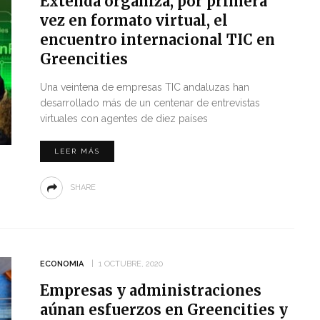
Extenda organiza, por primera
vez en formato virtual, el
encuentro internacional TIC en
Greencities
Una veintena de empresas TIC andaluzas han
desarrollado más de un centenar de entrevistas
virtuales con agentes de diez países
LEER MÁS
SHARE
ECONOMIA
1 OCTUBRE, 2020
Empresas y administraciones
aúnan esfuerzos en Greencities y