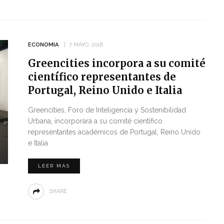
ECONOMIA
7 MAYO, 2018
Greencities incorpora a su comité
científico representantes de
Portugal, Reino Unido e Italia
Greencities, Foro de Inteligencia y Sostenibilidad
Urbana, incorporará a su comité científico
representantes académicos de Portugal, Reino Unido
e Italia
LEER MÁS
SHARE