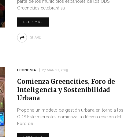
parte de los municipios españoles de los ODS
Greencities celebrará su
LEER MÁS
SHARE
ECONOMIA
27 MARZO, 2019
Comienza Greencities, Foro de
Inteligencia y Sostenibilidad
Urbana
Propone un modelo de gestión urbana en torno a los
ODS Este miércoles comienza la décima edición del
Foro de