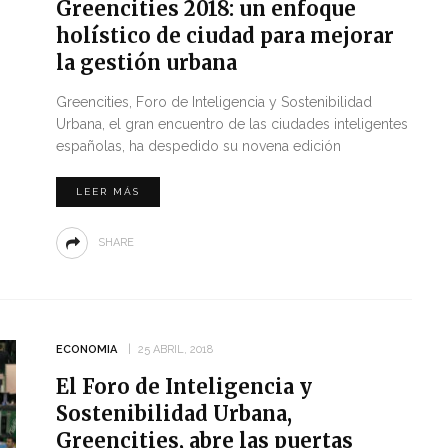
Greencities 2018: un enfoque
holístico de ciudad para mejorar
la gestión urbana
Greencities, Foro de Inteligencia y Sostenibilidad
Urbana, el gran encuentro de las ciudades inteligentes
españolas, ha despedido su novena edición
LEER MÁS
SHARE
ECONOMIA
25 ABRIL, 2018
El Foro de Inteligencia y
Sostenibilidad Urbana,
Greencities, abre las puertas