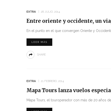
EXTRA
28 JULIO, 2014
Entre oriente y occidente, un vi
En el punto en el que convergen Oriente y Occident
LEER MÁS
SHARE
EXTRA
21 FEBRERO, 2014
Mapa Tours lanza vuelos especia
Mapa Tours, el touroperador con más de 20 años de 