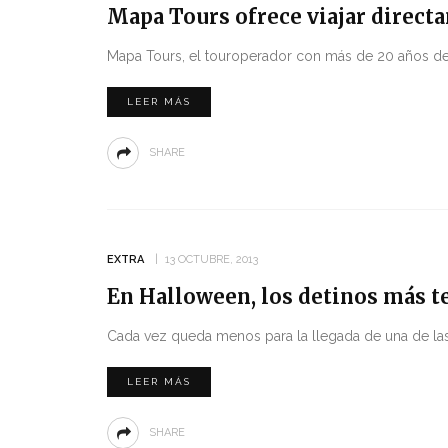
Mapa Tours ofrece viajar direct
Mapa Tours, el touroperador con más de 20 años de e
LEER MÁS
SHARE
EXTRA
13 OCTUBRE, 2013
En Halloween, los detinos más t
Cada vez queda menos para la llegada de una de las é
LEER MÁS
SHARE