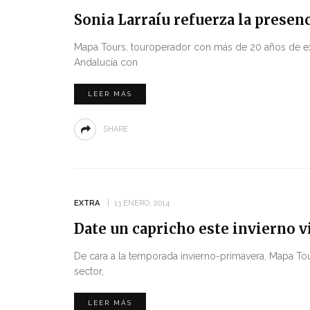
Sonia Larraíu refuerza la prese
Mapa Tours, touroperador con más de 20 años de exp
Andalucía con
LEER MÁS
SHARE
EXTRA
13 ENERO, 2014
Date un capricho este invierno 
De cara a la temporada invierno-primavera, Mapa To
sector,
LEER MÁS