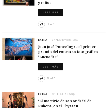
y niños
LEER MÁS
SHARE
EXTRA
27 NOVIEMBRE, 2019
Juan José Ponce logra el primer
premio del concurso fotográfico
‘Encuadre’
LEER MÁS
SHARE
EXTRA
12 FEBRERO, 2019
‘El martirio de san Andrés’ de
Rubens, en el Thyssen