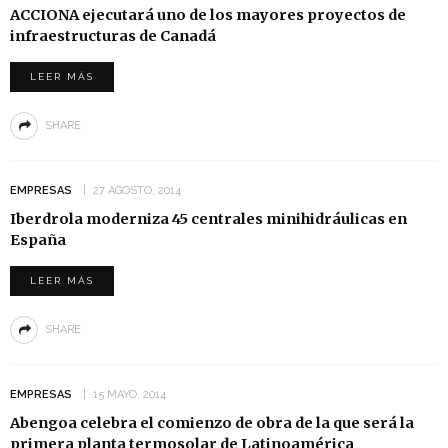
ACCIONA ejecutará uno de los mayores proyectos de
infraestructuras de Canadá
LEER MÁS
SHARE
EMPRESAS
27 AGOSTO, 2014
Iberdrola moderniza 45 centrales minihidráulicas en
España
LEER MÁS
SHARE
EMPRESAS
15 MAYO, 2014
Abengoa celebra el comienzo de obra de la que será la
primera planta termosolar de Latinoamérica