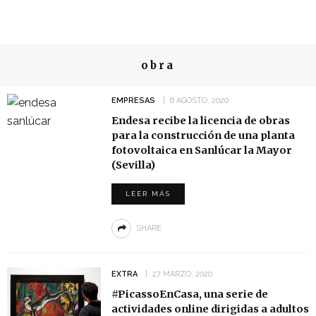
obra
EMPRESAS
6 AGOSTO, 2020
Endesa recibe la licencia de obras
para la construcción de una planta
fotovoltaica en Sanlúcar la Mayor
(Sevilla)
LEER MÁS
SHARE
EXTRA
27 MARZO, 2020
#PicassoEnCasa, una serie de
actividades online dirigidas a adultos