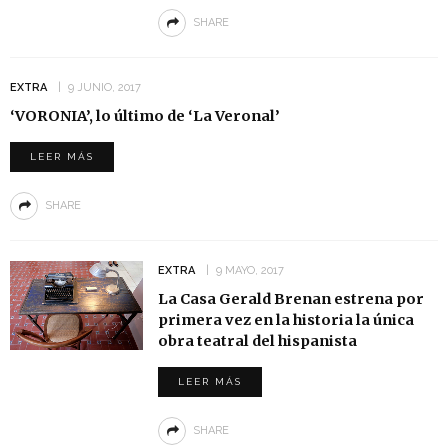
SHARE
EXTRA
9 JUNIO, 2017
‘VORONIA’, lo último de ‘La Veronal’
LEER MÁS
SHARE
EXTRA
9 MAYO, 2017
La Casa Gerald Brenan estrena por
primera vez en la historia la única
obra teatral del hispanista
LEER MÁS
SHARE