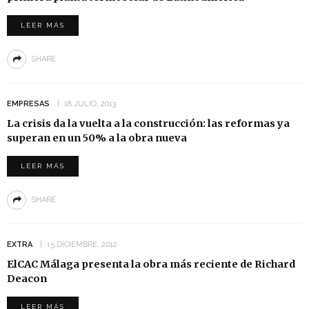
LEER MÁS
SHARE
EMPRESAS
18 JULIO, 2013
La crisis da la vuelta a la construcción: las reformas ya
superan en un 50% a la obra nueva
LEER MÁS
SHARE
EXTRA
15 DICIEMBRE, 2012
ElCAC Málaga presenta la obra más reciente de Richard
Deacon
LEER MÁS