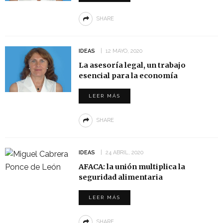
SHARE
IDEAS
12 MAYO, 2020
La asesoría legal, un trabajo
esencial para la economía
LEER MÁS
SHARE
IDEAS
24 ABRIL, 2020
AFACA: la unión multiplica la
seguridad alimentaria
LEER MÁS
SHARE