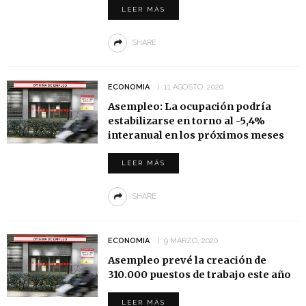
LEER MÁS
SHARE
ECONOMIA
11 AGOSTO, 2020
Asempleo: La ocupación podría
estabilizarse en torno al -5,4%
interanual en los próximos meses
LEER MÁS
SHARE
ECONOMIA
9 MARZO, 2020
Asempleo prevé la creación de
310.000 puestos de trabajo este año
LEER MÁS