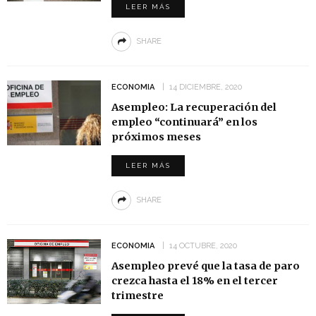
LEER MÁS
SHARE
ECONOMIA
14 DICIEMBRE, 2020
Asempleo: La recuperación del
empleo “continuará” en los
próximos meses
LEER MÁS
SHARE
ECONOMIA
14 OCTUBRE, 2020
Asempleo prevé que la tasa de paro
crezca hasta el 18% en el tercer
trimestre