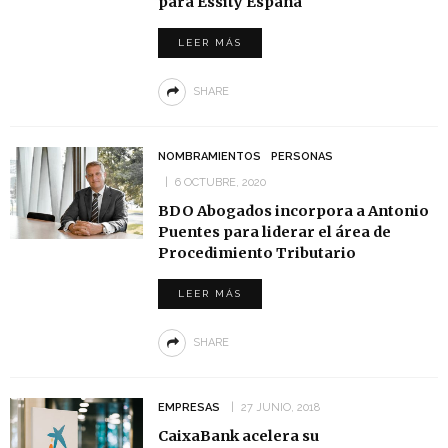
para Essity España
LEER MÁS
SHARE
NOMBRAMIENTOS
PERSONAS
6 OCTUBRE, 2020
BDO Abogados incorpora a Antonio
Puentes para liderar el área de
Procedimiento Tributario
LEER MÁS
SHARE
EMPRESAS
27 JUNIO, 2018
CaixaBank acelera su