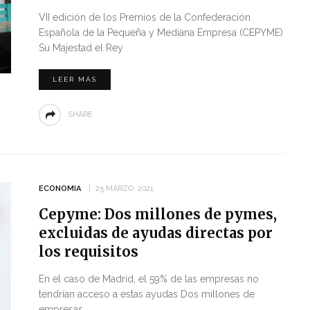
VII edición de los Premios de la Confederación
Española de la Pequeña y Mediana Empresa (CEPYME)
​Su Majestad el Rey
LEER MÁS
SHARE
ECONOMIA
25 MARZO, 2021
Cepyme: Dos millones de pymes,
excluidas de ayudas directas por
los requisitos
En el caso de Madrid, el 59% de las empresas no
tendrían acceso a estas ayudas Dos millones de
empresas