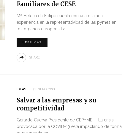
Familiares de CESE
Mª Helena de Felipe cuenta con una dilatada
experiencia en la representatividad de las pymes en
los órganos europeos La
LEER MÁS
SHARE
IDEAS
7 ENERO, 2021
Salvar a las empresas y su
competitividad
Gerardo Cuerva Presidente de CEPYME La crisis
provocada por la COVID-19 está impactando de forma