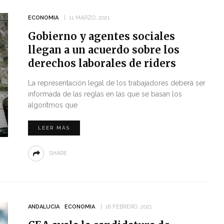
ECONOMIA
11 MARZO, 2021
Gobierno y agentes sociales
llegan a un acuerdo sobre los
derechos laborales de riders
La representación legal de los trabajadores deberá ser
informada de las reglas en las que se basan los
algoritmos que
LEER MÁS
SHARE
ANDALUCIA
ECONOMIA
18 FEBRERO, 2021