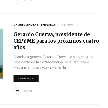
NOMBRAMIENTOS
PERSONAS
16 MARZO, 2021
Gerardo Cuerva, presidente de
CEPYME para los próximos cuatro
años
Asamblea general Gerardo Cuerva ha sido elegido
presidente de la Confederación de la Pequeña y
Mediana Empresa (CEPYME) en la
LEER MÁS
SHARE