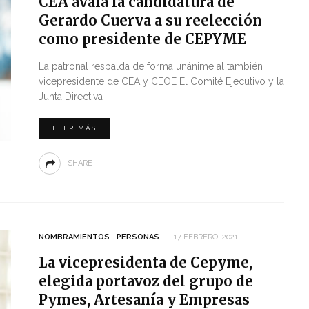
CEA avala la candidatura de
Gerardo Cuerva a su reelección
como presidente de CEPYME
La patronal respalda de forma unánime al también
vicepresidente de CEA y CEOE El Comité Ejecutivo y la
Junta Directiva
LEER MÁS
SHARE
NOMBRAMIENTOS
PERSONAS
17 FEBRERO, 2021
La vicepresidenta de Cepyme,
elegida portavoz del grupo de
Pymes, Artesanía y Empresas