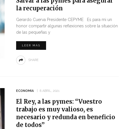
Salvar a las pymes para asegurar
la recuperación
Gerardo Cuerva Presidente CEPYME Es para mi un
honor compartir algunas reflexiones sobre la situación
de las pequeñas y
LEER MÁS
SHARE
ECONOMIA
8 ABRIL, 2021
El Rey, a las pymes: “Vuestro
trabajo es muy valioso, es
necesario y redunda en beneficio
de todos”