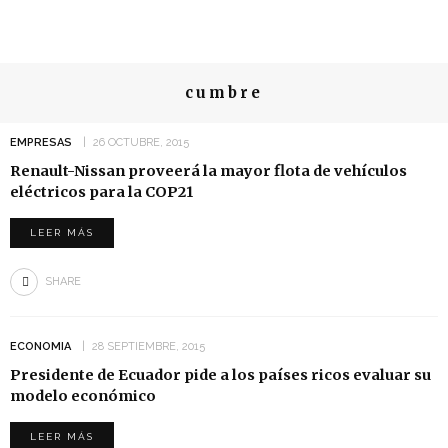
cumbre
EMPRESAS
26 OCTUBRE, 2015
Renault-Nissan proveerá la mayor flota de vehículos
eléctricos para la COP21
LEER MÁS
SHARE
ECONOMIA
28 SEPTIEMBRE, 2015
Presidente de Ecuador pide a los países ricos evaluar su
modelo económico
LEER MÁS