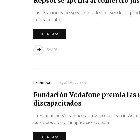
Repsol se apunta al comercio jus
Las estaciones de servicio de Repsol venderán produ
llevará a cabo
LEER MÁS
SHARE
EMPRESAS
24 AGOSTO, 2012
Fundación Vodafone premia las 
discapacitados
La Fundación Vodafone ha lanzado los “Smart Accessi
europeos a diseñar aplicaciones para
LEER MÁS