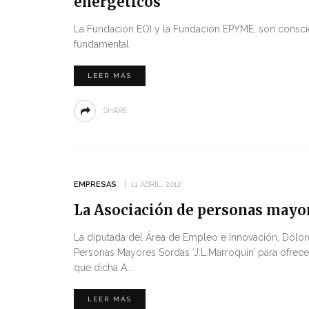
energéticos
La Fundación EOI y la Fundación EPYME, son consci
fundamental
LEER MÁS
SHARE
EMPRESAS
11 ABRIL, 2012
La Asociación de personas mayor
La diputada del Área de Empleo e Innovación, Dolore
Personas Mayores Sordas ‘J.L.Marroquín’ para ofrecer
que dicha A...
LEER MÁS