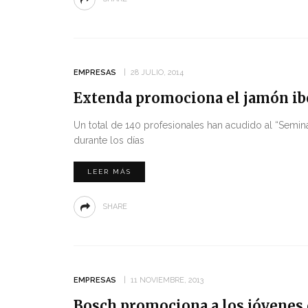
EMPRESAS
28 JULIO, 2014
Extenda promociona el jamón ib
Un total de 140 profesionales han acudido al “Semi
durante los días
LEER MÁS
SHARE
EMPRESAS
11 NOVIEMBRE, 2013
Bosch promociona a los jóvenes