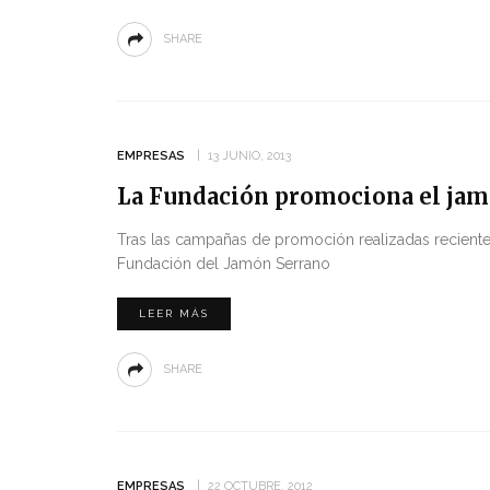
SHARE
EMPRESAS
13 JUNIO, 2013
La Fundación promociona el jam
Tras las campañas de promoción realizadas reciente
Fundación del Jamón Serrano
LEER MÁS
SHARE
EMPRESAS
22 OCTUBRE, 2012