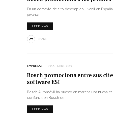
En un contexto de alto desempleo juvenil en España,
jóvenes
LEER MÁS
SHARE
EMPRESAS
23 OCTUBRE, 2013
Bosch promociona entre sus clie
software ESI
Bosch Automóvil ha puesto en marcha una nueva ca
confianza en Bosch de
LEER MÁS