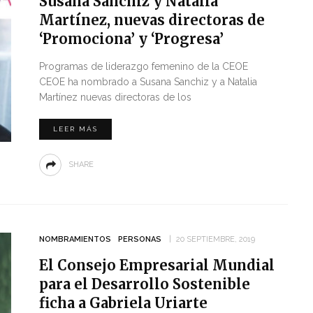
Susana Sanchiz y Natalia
Martínez, nuevas directoras de
‘Promociona’ y ‘Progresa’
Programas de liderazgo femenino de la CEOE
CEOE ha nombrado a Susana Sanchiz y a Natalia
Martínez nuevas directoras de los
LEER MÁS
SHARE
NOMBRAMIENTOS
PERSONAS
20 SEPTIEMBRE, 2019
El Consejo Empresarial Mundial
para el Desarrollo Sostenible
ficha a Gabriela Uriarte