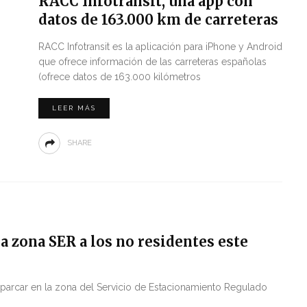
RACC Infotransit, una app con
datos de 163.000 km de carreteras
RACC Infotransit es la aplicación para iPhone y Android
que ofrece información de las carreteras españolas
(ofrece datos de 163.000 kilómetros
LEER MÁS
SHARE
a zona SER a los no residentes este
parcar en la zona del Servicio de Estacionamiento Regulado