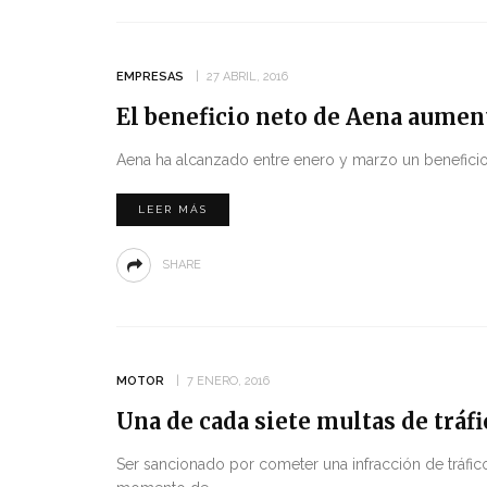
EMPRESAS
27 ABRIL, 2016
El beneficio neto de Aena aumen
Aena ha alcanzado entre enero y marzo un beneficio
LEER MÁS
SHARE
MOTOR
7 ENERO, 2016
Una de cada siete multas de tráf
Ser sancionado por cometer una infracción de tráfic