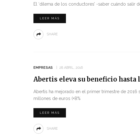
El ‘dilema de los conductores’ -saber cuándo salir de
LEER MÁS
SHARE
EMPRESAS
28 ABRIL, 2016
Abertis eleva su beneficio hasta 
Abertis ha mejorado en el primer trimestre de 2016 
millones de euros (+8%
LEER MÁS
SHARE