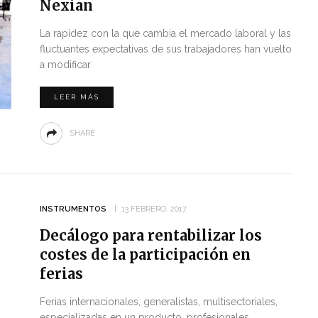
Nexian
La rapidez con la que cambia el mercado laboral y las
fluctuantes expectativas de sus trabajadores han vuelto
a modificar
LEER MÁS
SHARE
INSTRUMENTOS
13 FEBRERO, 2017
Decálogo para rentabilizar los
costes de la participación en
ferias
Ferias internacionales, generalistas, multisectoriales,
especializadas en un producto, profesionales,