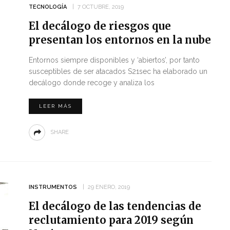
TECNOLOGÍA
7 OCTUBRE, 2019
El decálogo de riesgos que
presentan los entornos en la nube
Entornos siempre disponibles y ‘abiertos’, por tanto
susceptibles de ser atacados S21sec ha elaborado un
decálogo donde recoge y analiza los
LEER MÁS
SHARE
INSTRUMENTOS
29 ENERO, 2019
El decálogo de las tendencias de
reclutamiento para 2019 según