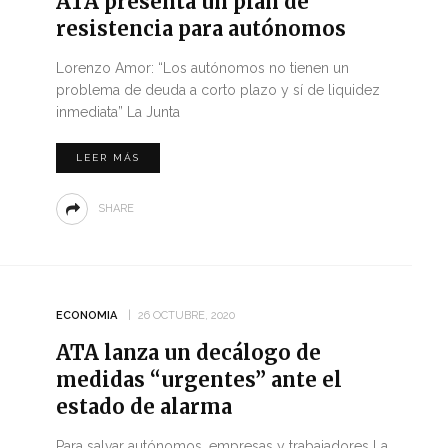
ATA presenta un plan de
resistencia para autónomos
Lorenzo Amor: “Los autónomos no tienen un
problema de deuda a corto plazo y sí de liquidez
inmediata” La Junta
LEER MÁS
SHARE
ECONOMIA
26 OCTUBRE, 2020
ATA lanza un decálogo de
medidas “urgentes” ante el
estado de alarma
Para salvar autónomos, empresas y trabajadores La