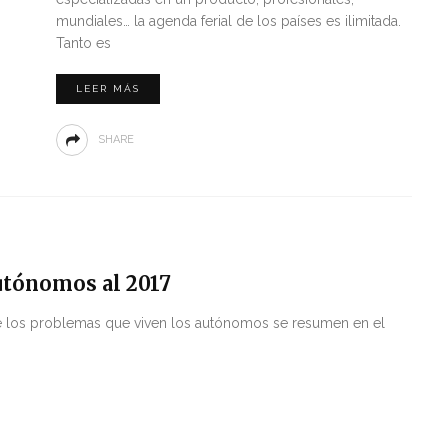
mundiales… la agenda ferial de los países es ilimitada.
Tanto es
LEER MÁS
SHARE
autónomos al 2017
de los problemas que viven los autónomos se resumen en el