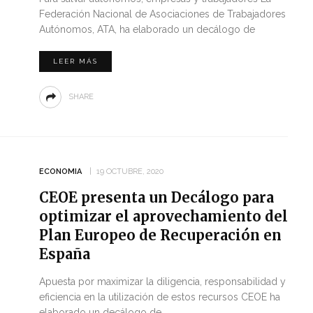
Federación Nacional de Asociaciones de Trabajadores
Autónomos, ATA, ha elaborado un decálogo de
LEER MÁS
SHARE
ECONOMIA
19 OCTUBRE, 2020
CEOE presenta un Decálogo para
optimizar el aprovechamiento del
Plan Europeo de Recuperación en
España
Apuesta por maximizar la diligencia, responsabilidad y
eficiencia en la utilización de estos recursos CEOE ha
elaborado un decálogo de