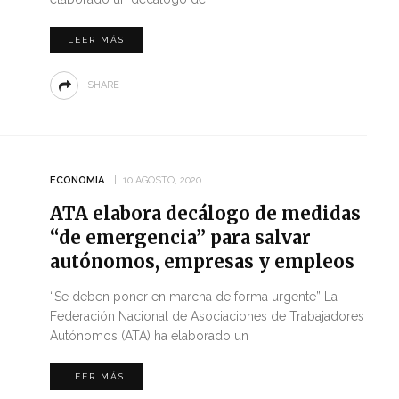
LEER MÁS
SHARE
ECONOMIA
10 AGOSTO, 2020
ATA elabora decálogo de medidas
“de emergencia” para salvar
autónomos, empresas y empleos
“Se deben poner en marcha de forma urgente” La
Federación Nacional de Asociaciones de Trabajadores
Autónomos (ATA) ha elaborado un
LEER MÁS