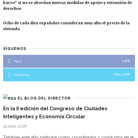
barro” si no se abordan nuevas medidas de apoyo y extensión de
derechos
Ocho de cada diez españoles consideran muy alto el precio de la
vivienda
SÍGUENOS
Fans
LIKE
Followers
FOLLOW
EL BLOG DEL DIRECTOR
En la II edición del Congreso de Ciudades
Inteligentes y Economía Circular
14 junio, 2026
Tambien este año participé como coordinador y conductos en el