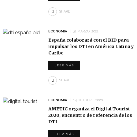
SHARE
ECONOMIA
31 MARZO, 2021
España colaborará con el BID para
impulsar los DTI en América Latina y
Caribe
LEER MÁS
SHARE
ECONOMIA
14 OCTUBRE, 2020
AMETIC organiza el Digital Tourist
2020, encuentro de referencia de los
DTI
LEER MÁS