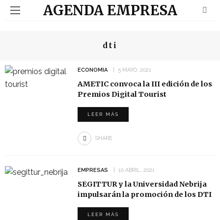
AGENDA EMPRESA
dti
ECONOMIA
5 MAYO, 2021
AMETIC convoca la III edición de los
Premios Digital Tourist
LEER MÁS
SHARE
EMPRESAS
10 ABRIL, 2021
SEGITTUR y la Universidad Nebrija
impulsarán la promoción de los DTI
LEER MÁS