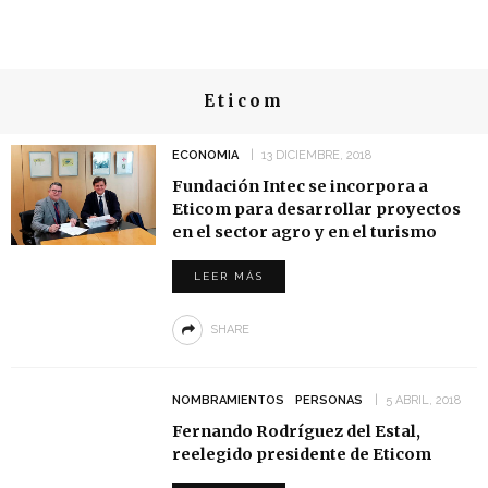
Eticom
ECONOMIA
13 DICIEMBRE, 2018
Fundación Intec se incorpora a
Eticom para desarrollar proyectos
en el sector agro y en el turismo
LEER MÁS
SHARE
NOMBRAMIENTOS
PERSONAS
5 ABRIL, 2018
Fernando Rodríguez del Estal,
reelegido presidente de Eticom