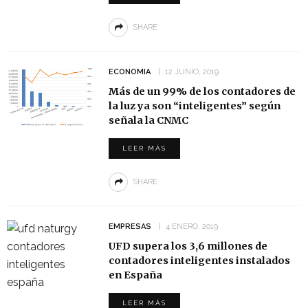
SHARE
ECONOMIA
12 JUNIO, 2019
Más de un 99% de los contadores de
la luz ya son “inteligentes” según
señala la CNMC
LEER MÁS
SHARE
EMPRESAS
4 ENERO, 2019
UFD supera los 3,6 millones de
contadores inteligentes instalados
en España
LEER MÁS