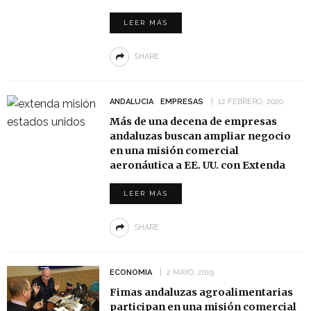
LEER MÁS
SHARE
ANDALUCIA
EMPRESAS
12 FEBRERO, 2020
Más de una decena de empresas
andaluzas buscan ampliar negocio
en una misión comercial
aeronáutica a EE. UU. con Extenda
LEER MÁS
SHARE
ECONOMIA
2 MAYO, 2019
Fimas andaluzas agroalimentarias
participan en una misión comercial