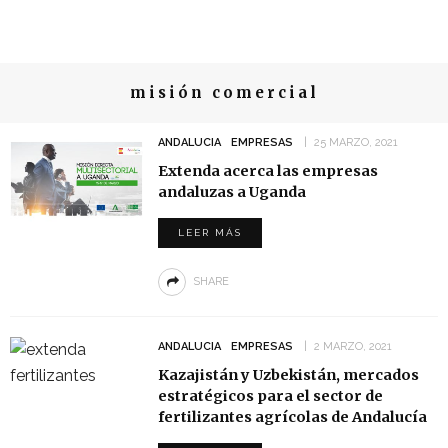
misión comercial
ANDALUCIA
EMPRESAS
25 MARZO, 2021
Extenda acerca las empresas
andaluzas a Uganda
LEER MÁS
SHARE
ANDALUCIA
EMPRESAS
2 MARZO, 2021
Kazajistán y Uzbekistán, mercados
estratégicos para el sector de
fertilizantes agrícolas de Andalucía