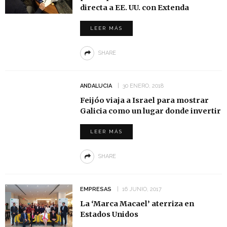
directa a EE. UU. con Extenda
LEER MÁS
SHARE
ANDALUCIA
30 ENERO, 2018
Feijóo viaja a Israel para mostrar
Galicia como un lugar donde invertir
LEER MÁS
SHARE
EMPRESAS
16 JUNIO, 2017
La ‘Marca Macael’ aterriza en
Estados Unidos