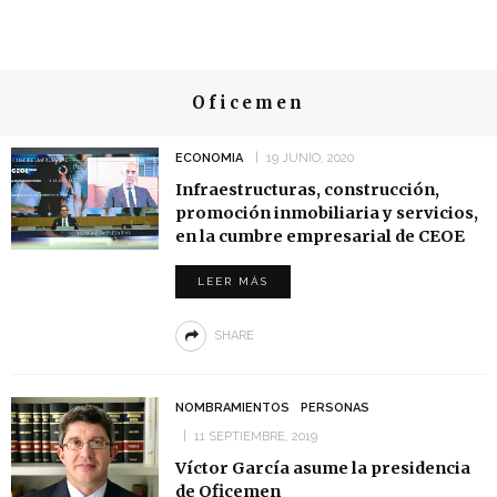
Oficemen
ECONOMIA
19 JUNIO, 2020
Infraestructuras, construcción,
promoción inmobiliaria y servicios,
en la cumbre empresarial de CEOE
LEER MÁS
SHARE
NOMBRAMIENTOS
PERSONAS
11 SEPTIEMBRE, 2019
Víctor García asume la presidencia
de Oficemen