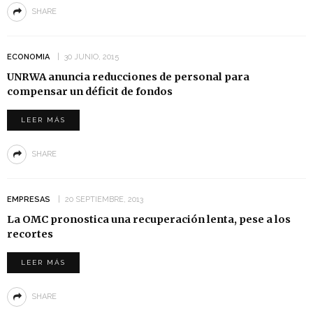
SHARE
ECONOMIA
30 JUNIO, 2015
UNRWA anuncia reducciones de personal para
compensar un déficit de fondos
LEER MÁS
SHARE
EMPRESAS
20 SEPTIEMBRE, 2013
La OMC pronostica una recuperación lenta, pese a los
recortes
LEER MÁS
SHARE