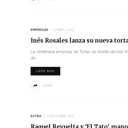
EMPRESAS
3 ABRIL, 2014
Inés Rosales lanza su nueva torta
La centenaria empresa de Tortas de Aceite de Inés 
de
LEER MÁS
SHARE
EXTRA
23 OCTUBRE, 2013
Raquel Revuelta y ‘El Tato’, man