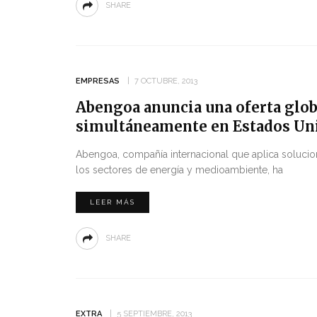
SHARE
EMPRESAS
7 OCTUBRE, 2013
Abengoa anuncia una oferta globa
simultáneamente en Estados Un
Abengoa, compañía internacional que aplica solucio
los sectores de energía y medioambiente, ha
LEER MÁS
SHARE
EXTRA
5 SEPTIEMBRE, 2013