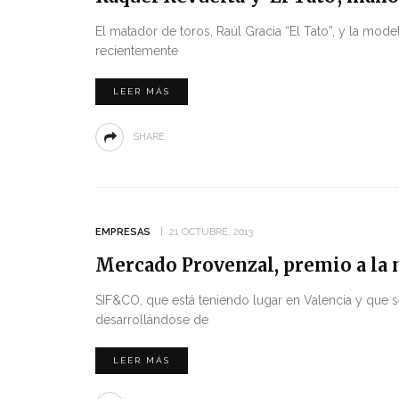
El matador de toros, Raúl Gracia “El Tato”, y la mod
recientemente
LEER MÁS
SHARE
EMPRESAS
21 OCTUBRE, 2013
Mercado Provenzal, premio a la m
SIF&CO, que está teniendo lugar en Valencia y que s
desarrollándose de
LEER MÁS