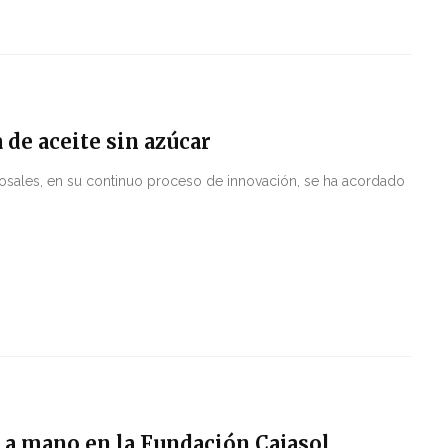
 de aceite sin azúcar
Rosales, en su continuo proceso de innovación, se ha acordado
o a mano en la Fundación Cajasol