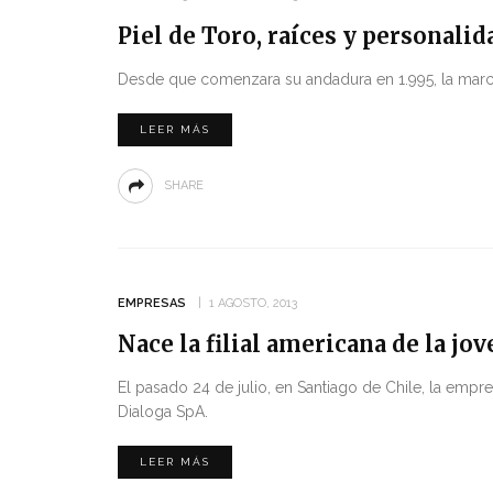
Piel de Toro, raíces y personali
Desde que comenzara su andadura en 1.995, la marca
LEER MÁS
SHARE
EMPRESAS
1 AGOSTO, 2013
Nace la filial americana de la j
El pasado 24 de julio, en Santiago de Chile, la empre
Dialoga SpA.
LEER MÁS