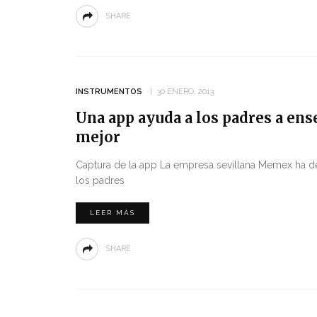
SHARE
INSTRUMENTOS
30 ENERO, 2013
Una app ayuda a los padres a ens
mejor
Captura de la app La empresa sevillana Memex ha des
los padres
LEER MÁS
SHARE