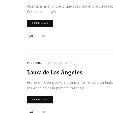
Abengoa ha anunciado que solicitará el preconcurso
Gestamp, a través
LEER MÁS
SHARE
PERSONAS
17 NOVIEMBRE, 2015
Laura de Los Ángeles
Profesión: Compositora, pianista flamenca y cantaut
los Ángeles es la primera mujer de
LEER MÁS
SHARE