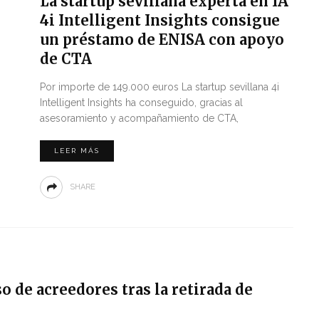
La startup sevillana experta en IA
4i Intelligent Insights consigue
un préstamo de ENISA con apoyo
de CTA
Por importe de 149.000 euros La startup sevillana 4i
Intelligent Insights ha conseguido, gracias al
asesoramiento y acompañamiento de CTA,
LEER MÁS
SHARE
o de acreedores tras la retirada de