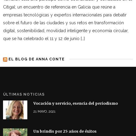
Citigal; un encuentro de referencia en Galicia que reúne a
empresas tecnológicas y expertos internacionales para debatir
sobre el futuro de las ciudades y sus retos en transformación
digital, sostenibilidad, movilidad inteligente y economía circular,
que se ha celebrado el 11 y 12 de junio […]
EL BLOG DE ANNA CONTE
ÚLTIMAS NOTICIAS
Vocación y servicio, esencia del periodismo
21 MAYO, 2021
Un brindis por 25 años de éxitos